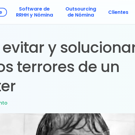
Software de
Outsourcing
e
Clientes
RRHH y Nómina
de Nómina
vitar y solucionar
os terrores de un
ter
nto