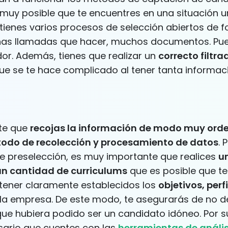
 muy posible que te encuentres en una situación u
 tienes varios procesos de selección abiertos de 
has llamadas que hacer, muchos documentos. Pue
or. Además, tienes que realizar un
correcto filtra
 que se te hace complicado al tener tanta informac
te que
recojas la información de modo muy or
odo de recolección y procesamiento de datos
. 
 de preselección, es muy importante que realices
u
ran cantidad de curriculums
que es posible que te 
e tener claramente establecidos los
objetivos, perfi
la empresa. De este modo, te asegurarás de no de
ue hubiera podido ser un candidato idóneo. Por s
sario que cuentes con las
herramientas de anális