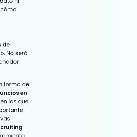
dato ni
s cómo
s de
o. No será
señador
a forma de
uncios en
en las que
portante
evas
cruiting
rramienta