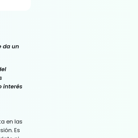
e da un
del
s
 interés
ta en las
sión. Es