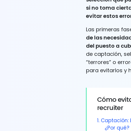
si no toma cier
evitar estos err
Las primeras fas
de las necesida
del puesto a cub
de captación, se
“terrores” o err
para evitarlos y 
Cómo evitar
recruiter
1. Captación
¿Por qué?