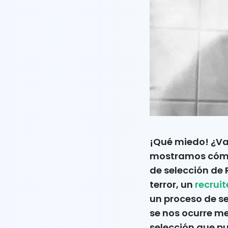
¡Qué miedo! ¿Vas
mostramos cómo e
de selección de 
terror, un
recruit
un proceso de s
se nos ocurre me
selección que p