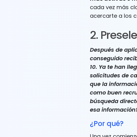
cada vez más cla
acercarte a los 
2. Presele
Después de aplic
conseguido recib
10. Ya te han ll
solicitudes de c
que la informaci
como buen recrui
búsqueda direct
esa información
¿Por qué?
Una vez comienz