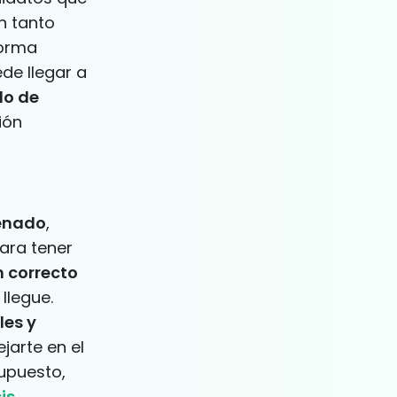
n tanto
forma
de llegar a
do de
ión
denado
,
Para tener
n correcto
llegue.
les y
jarte en el
upuesto,
is