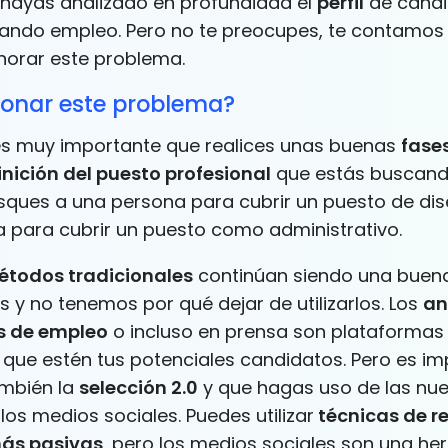
hayas analizado en profundidad el
perfil
de candi
ando empleo. Pero no te preocupes, te contamo
norar este problema.
onar este problema?
 es muy importante que realices unas buenas
fase
inición del puesto profesional
que estás buscand
ques a una persona para cubrir un puesto de di
a para cubrir un puesto como administrativo.
todos tradicionales
continúan siendo una buen
 y no tenemos por qué dejar de utilizarlos. Los
an
s de empleo
o incluso en prensa son plataformas 
que estén tus potenciales candidatos. Pero es im
mbién la
selección 2.0
y que hagas uso de las nu
los medios sociales. Puedes utilizar
técnicas de re
más pasivas
, pero los medios sociales son una he