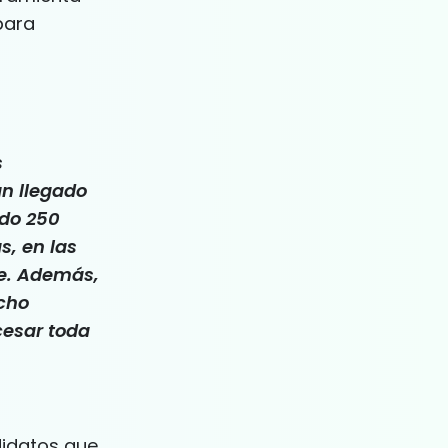
para
s
an llegado
ado 250
s, en las
te. Además,
echo
cesar toda
didatos que