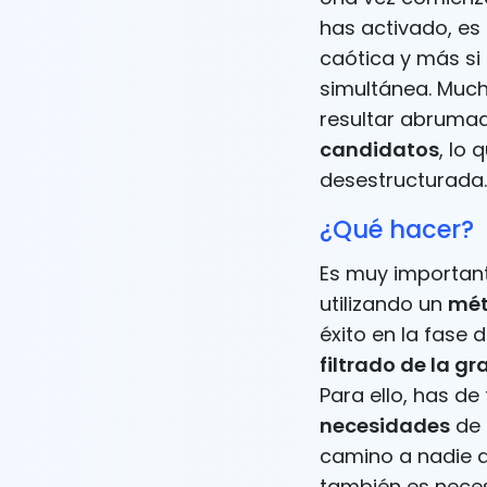
has activado, es
caótica y más si
simultánea. Muc
resultar abrumad
candidatos
, lo
desestructurada.
¿Qué hacer?
Es muy importan
utilizando un
mét
éxito en la fase
filtrado de la g
Para ello, has d
necesidades
de 
camino a nadie q
también es nece