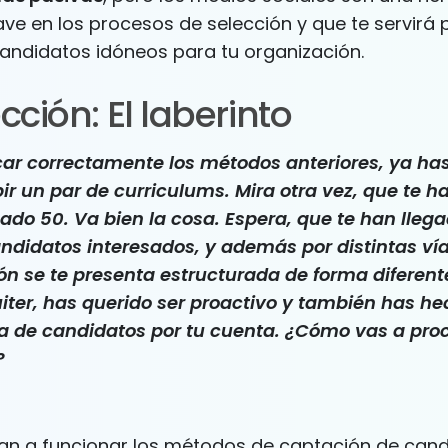
ve en los procesos de selección y que te servirá 
candidatos idóneos para tu organización.
cción: El laberinto
ar correctamente los métodos anteriores, ya ha
ir un par de curriculums. Mira otra vez, que te h
egado 50. Va bien la cosa. Espera, que te han lleg
andidatos interesados, y además por distintas vía
ón se te presenta estructurada de forma diferen
ter, has querido ser proactivo y también has h
a de candidatos por tu cuenta. ¿Cómo vas a pro
?
an a funcionar los métodos de captación de can