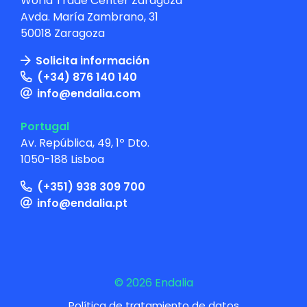
World Trade Center Zaragoza
Avda. María Zambrano, 31
50018 Zaragoza
Solicita información
(+34) 876 140 140
info@endalia.com
Portugal
Av. República, 49, 1º Dto.
1050-188 Lisboa
(+351) 938 309 700
info@endalia.pt
© 2026 Endalia
Política de tratamiento de datos