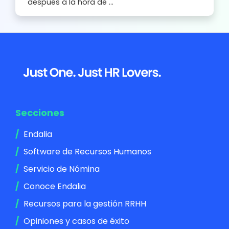
después a la hora de ...
Footer
Secciones
Endalia
Software de Recursos Humanos
Servicio de Nómina
Conoce Endalia
Recursos para la gestión RRHH
Opiniones y casos de éxito