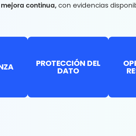
 mejora continua,
con evidencias disponi
PROTECCIÓN DEL
OP
NZA
DATO
RE