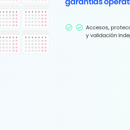
garantías operat
Accesos, protecc
y validación ind