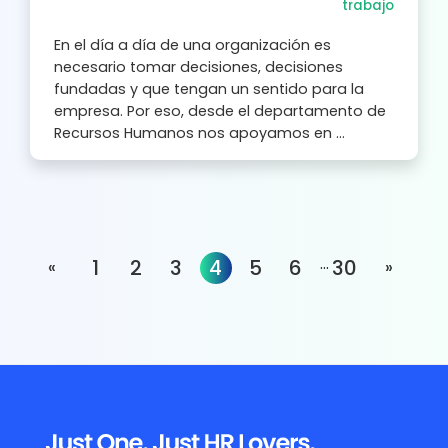
trabajo
En el día a día de una organización es
necesario tomar decisiones, decisiones
fundadas y que tengan un sentido para la
empresa. Por eso, desde el departamento de
Recursos Humanos nos apoyamos en ...
Interim
…
Page
Page
Page
Page
Page
Page
Page
1
2
3
4
5
6
30
Go to
Go to
«
»
pages
omitted
Footer