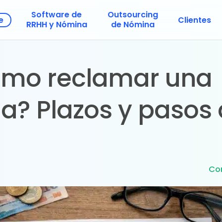
Software de
Outsourcing
e
Clientes
RRHH y Nómina
de Nómina
ómo reclamar una
a? Plazos y pasos 
Co