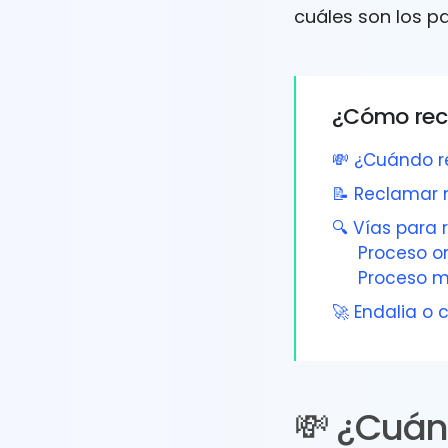
cuáles son los p
¿Cómo recl
💸 ¿Cuándo 
📝 Reclamar 
🔍 Vías para
Proceso or
Proceso m
🚀 Endalia o
💸 ¿Cuán