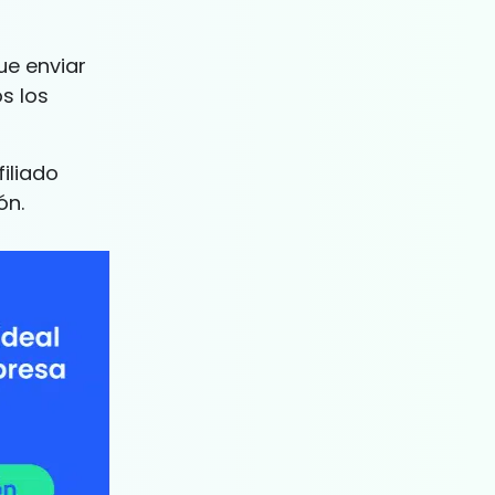
ue enviar
os los
iliado
ón.