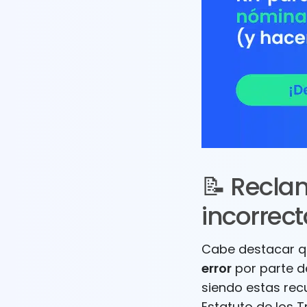
📝 Recla
incorrect
Cabe destacar 
error
por parte d
siendo estas recu
Estatuto de los 