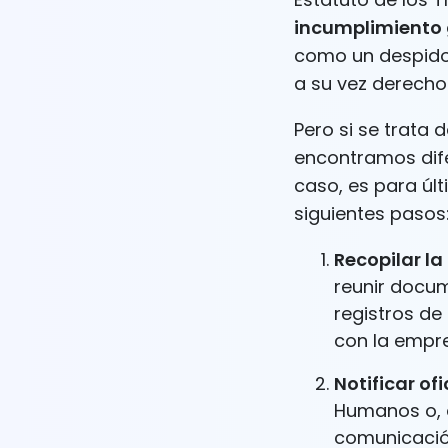
incumplimiento 
como un despido 
a su vez derecho
Pero si se trata 
encontramos dife
caso, es para úl
siguientes pasos
Recopilar l
reunir docum
registros de
con la empr
Notificar of
Humanos o, e
comunicación