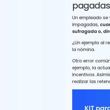
pagadas
Un empleado se 
impagadas,
cuan
sufragada o, di
¿Un ejemplo al r
la nómina.
Otro error común
ejemplo, la actu
incentivos. Asim
realizar las reten