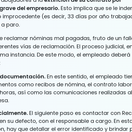
grave del empresario.
Esto implica que se le ind
improcedente (es decir, 33 días por año trabajad
 a paro.
de reclamar nóminas mal pagadas, fruto de un fall
rentes vías de reclamación. El proceso judicial, e
tima instancia. De este modo, el empleado deberá 
:
a documentación.
En este sentido, el empleado ti
entos como recibos de nómina, el contrato labor
 horas, así como las comunicaciones realizadas a
esa.
icialmente.
El siguiente paso es contactar con Re
n su defecto, con el responsable a cargo. En est
, hay que detallar el error identificado y brindar