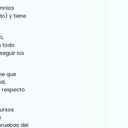
emniza
o) y tiene
o,
n todo
seguir los
ene que
al,
l respecto
cursos
a
 pruebas del