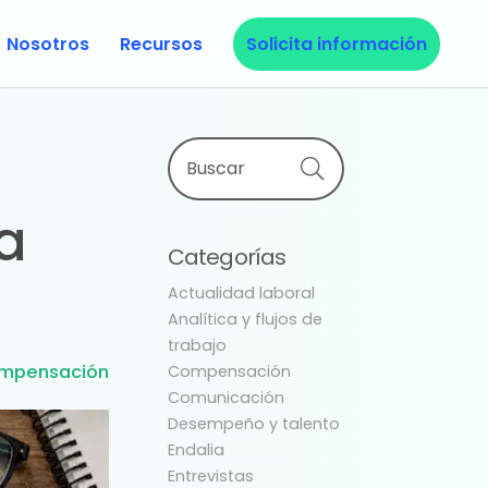
Nosotros
Recursos
Solicita información
Primary
Buscar
Sidebar
a
Categorías
Actualidad laboral
Analítica y flujos de
trabajo
mpensación
Compensación
Comunicación
Desempeño y talento
Endalia
Entrevistas