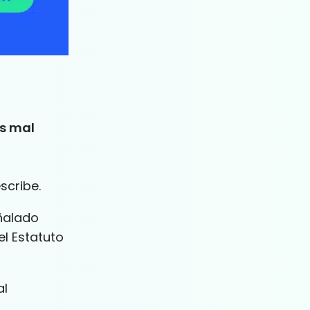
as mal
scribe.
ñalado
el Estatuto
al