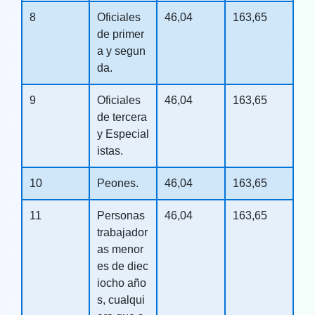
8
Oficiales
46,04
163,65
de primer
a y segun
da.
9
Oficiales
46,04
163,65
de tercera
y Especial
istas.
10
Peones.
46,04
163,65
11
Personas
46,04
163,65
trabajador
as menor
es de diec
iocho año
s, cualqui