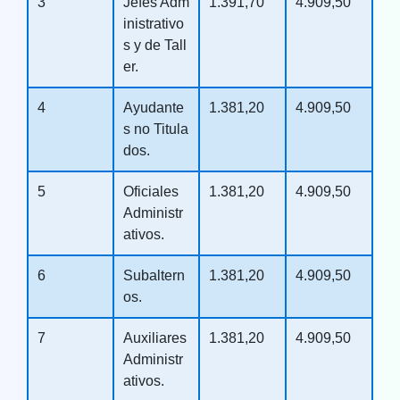
3
Jefes Adm
1.391,70
4.909,50
inistrativo
s y de Tall
er.
4
Ayudante
1.381,20
4.909,50
s no Titula
dos.
5
Oficiales
1.381,20
4.909,50
Administr
ativos.
6
Subaltern
1.381,20
4.909,50
os.
7
Auxiliares
1.381,20
4.909,50
Administr
ativos.