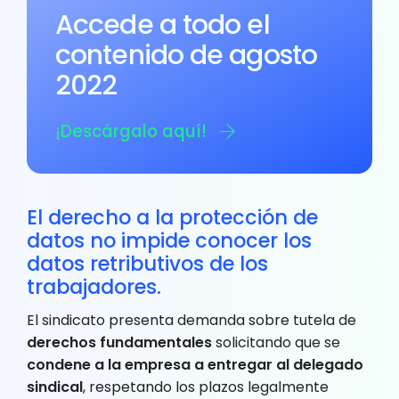
Accede a todo el
contenido de agosto
2022
¡Descárgalo aquí!
El derecho a la protección de
datos no impide conocer los
datos retributivos de los
trabajadores.
El sindicato presenta demanda sobre tutela de
derechos fundamentales
solicitando que se
condene a la empresa a entregar al delegado
sindical
, respetando los plazos legalmente