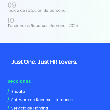
Índice de rotación de personal
Tendencias Recursos Humanos 2025
Footer
Secciones
Endalia
Software de Recursos Humanos
Servicio de Nómina