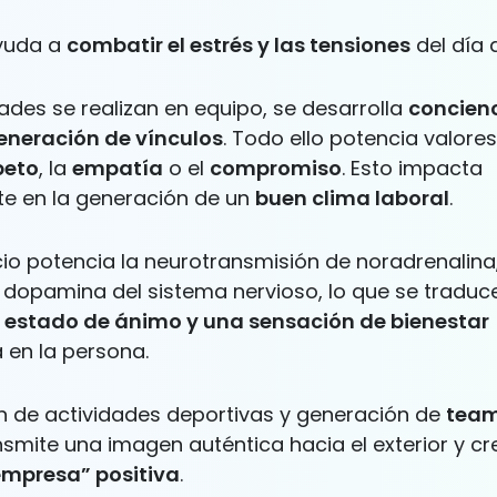
ayuda a
combatir el estrés y las tensiones
del día a
dades se realizan en equipo, se desarrolla
concien
generación de vínculos
. Todo ello potencia valores
peto
, la
empatía
o el
compromiso
. Esto impacta
te en la generación de un
buen clima laboral
.
cio potencia la neurotransmisión de noradrenalina
 dopamina del sistema nervioso, lo que se traduc
l estado de ánimo y una sensación de bienestar
 en la persona.
ón de actividades deportivas y generación de
team
smite una imagen auténtica hacia el exterior y c
mpresa” positiva
.