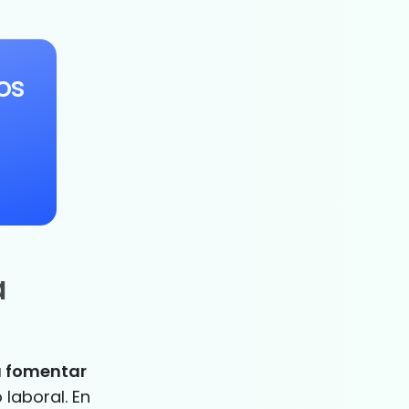
os
a
a fomentar
 laboral. En