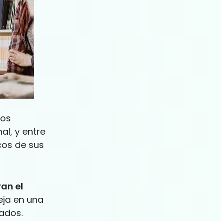
ros
al, y entre
cos de sus
an el
eja en una
tados.