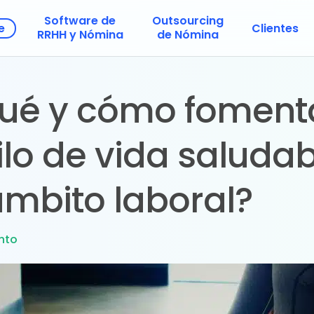
Software de
Outsourcing
e
Clientes
RRHH y Nómina
de Nómina
qué y cómo foment
ilo de vida saluda
ámbito laboral?
nto