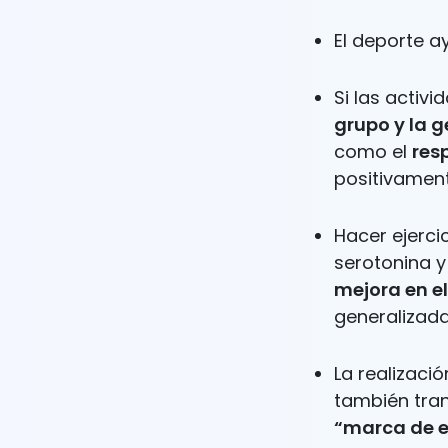
El deporte 
Si las activi
grupo y la 
como el
res
positivamen
Hacer ejerci
serotonina y
mejora en e
generalizada
La realizaci
también tran
“marca de e