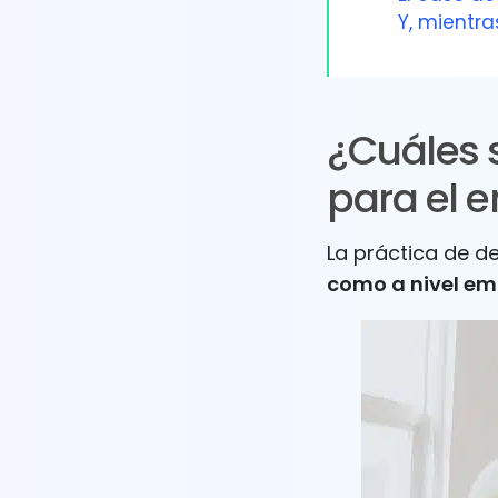
Y, mientra
¿Cuáles s
para el e
La práctica de d
como a nivel em