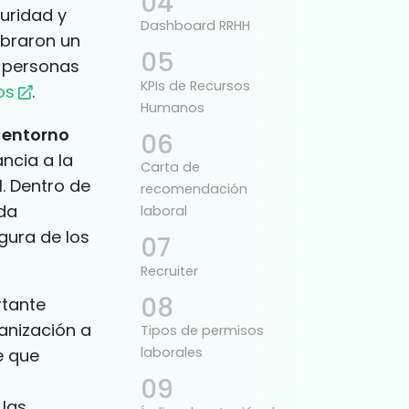
uridad y
Dashboard RRHH
ebraron un
s personas
KPIs de Recursos
os
.
Humanos
l entorno
ncia a la
Carta de
. Dentro de
recomendación
ida
laboral
igura de los
Recruiter
rtante
anización a
Tipos de permisos
laborales
e que
 las