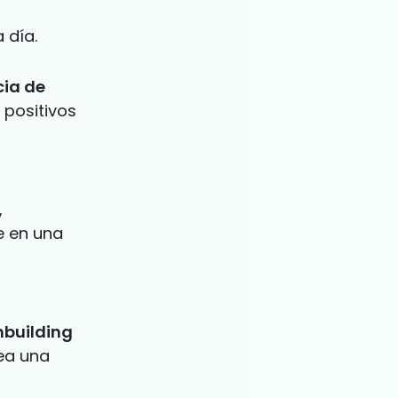
 día.
cia de
 positivos
,
e en una
building
rea una