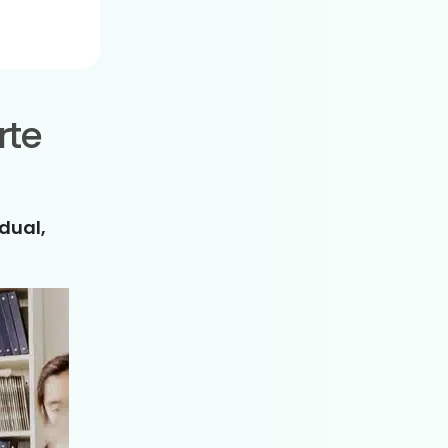
rte
idual,