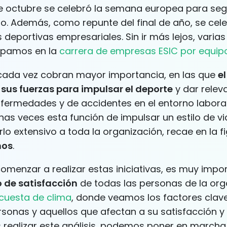
e octubre se celebró la semana europea para seg
ajo. Además, como repunte del final de año, se cel
s deportivas empresariales. Sin ir más lejos, varia
cipamos en la
carrera de empresas ESIC por equip
s cada vez cobran mayor importancia, en las que
e
sus fuerzas para impulsar el deporte
y dar releva
fermedades y de accidentes en el entorno laboral
as veces esta función de impulsar un estilo de v
lo extensivo a toda la organización, recae en la f
nos
.
comenzar a realizar estas iniciativas, es muy impo
 de satisfacción
de todas las personas de la org
cuesta de clima
, donde veamos los factores clav
rsonas y aquellos que afectan a su satisfacción y
realizar este análisis, podemos poner en marcha