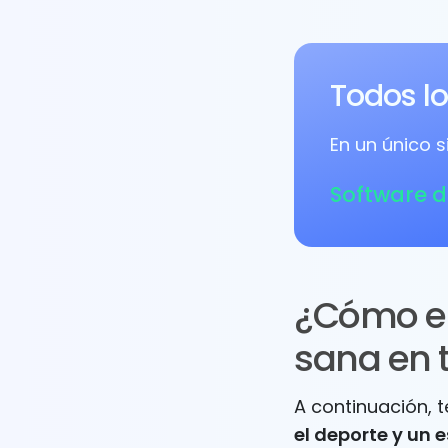
Todos l
En un único 
Software 
¿Cómo em
sana en 
A continuación, 
el deporte y un 