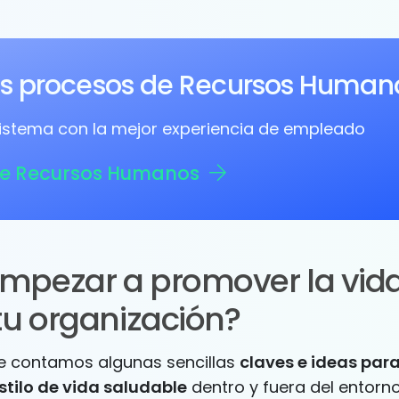
os procesos de Recursos Human
sistema con la mejor experiencia de empleado
de Recursos Humanos
pezar a promover la vid
tu organización?
te contamos algunas sencillas
claves e ideas par
estilo de vida saludable
dentro y fuera del entorno