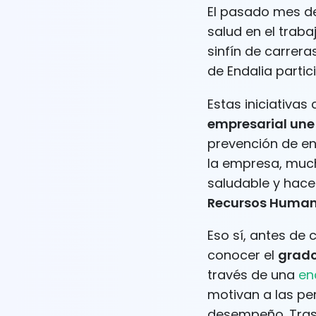
El pasado mes d
salud en el trab
sinfín de carrera
de Endalia parti
Estas iniciativa
empresarial une 
prevención de en
la empresa, much
saludable y hacer
Recursos Huma
Eso sí, antes de 
conocer el
grado
través de una
en
motivan a las pe
desempeño. Tras 