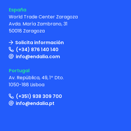
España
World Trade Center Zaragoza
Avda. María Zambrano, 31
50018 Zaragoza
Solicita información
(+34) 876 140 140
info@endalia.com
Portugal
Av. República, 49, 1º Dto.
1050-188 Lisboa
(+351) 938 309 700
info@endalia.pt