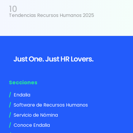
Tendencias Recursos Humanos 2025
Footer
Secciones
Endalia
Software de Recursos Humanos
Servicio de Nómina
Conoce Endalia