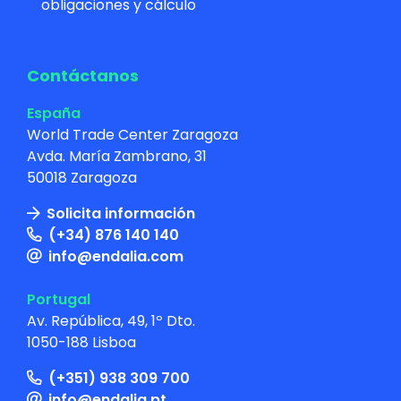
obligaciones y cálculo
Contáctanos
España
World Trade Center Zaragoza
Avda. María Zambrano, 31
50018 Zaragoza
Solicita información
(+34) 876 140 140
info@endalia.com
Portugal
Av. República, 49, 1º Dto.
1050-188 Lisboa
(+351) 938 309 700
info@endalia.pt