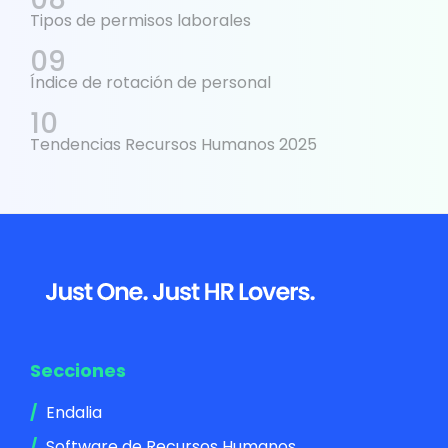
Tipos de permisos laborales
Índice de rotación de personal
Tendencias Recursos Humanos 2025
Footer
Secciones
Endalia
Software de Recursos Humanos