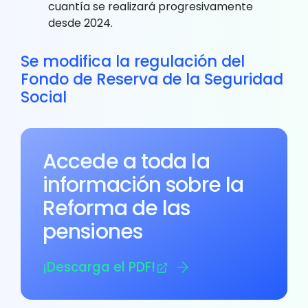
cuantía se realizará progresivamente
desde 2024.
Se modifica la regulación del
Fondo de Reserva de la Seguridad
Social
Accede a toda la
información sobre la
Reforma de las
pensiones
¡Descarga el PDF!