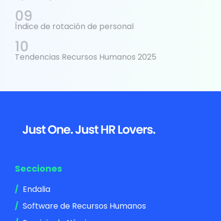
Índice de rotación de personal
Tendencias Recursos Humanos 2025
Footer
Secciones
Endalia
Software de Recursos Humanos