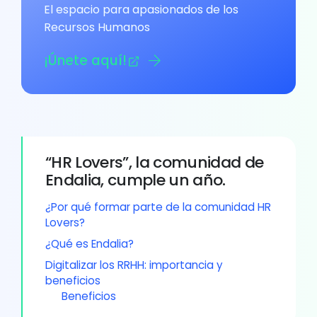
El espacio para apasionados de los
Recursos Humanos
¡Únete aquí!
“HR Lovers”, la comunidad de
Endalia, cumple un año.
¿Por qué formar parte de la comunidad HR
Lovers?
¿Qué es Endalia?
Digitalizar los RRHH: importancia y
beneficios
Beneficios