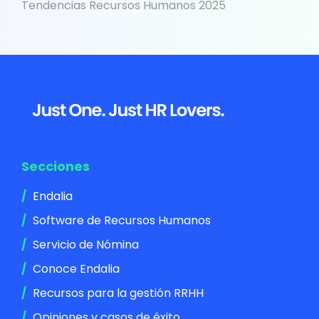
Tendencias Recursos Humanos 2025
Footer
Secciones
Endalia
Software de Recursos Humanos
Servicio de Nómina
Conoce Endalia
Recursos para la gestión RRHH
Opiniones y casos de éxito