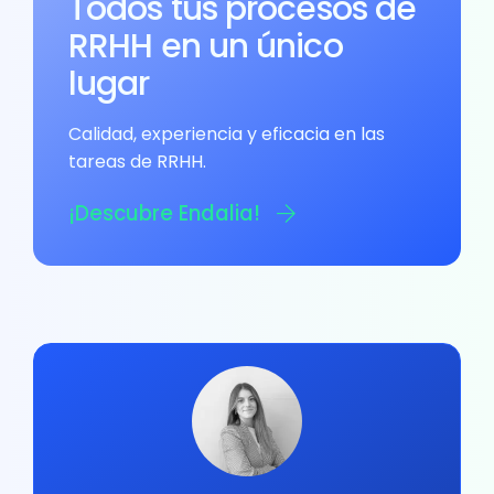
Todos tus procesos de
RRHH en un único
lugar
Calidad, experiencia y eficacia en las
tareas de RRHH.
¡Descubre Endalia!