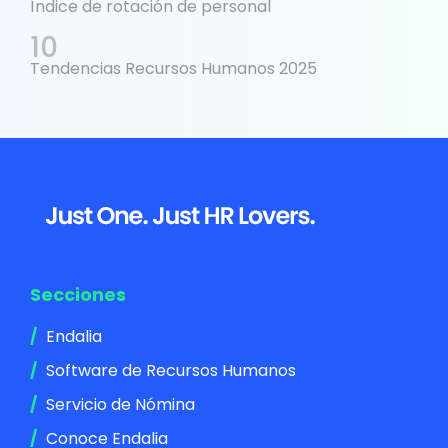
Índice de rotación de personal
Tendencias Recursos Humanos 2025
Footer
Secciones
Endalia
Software de Recursos Humanos
Servicio de Nómina
Conoce Endalia