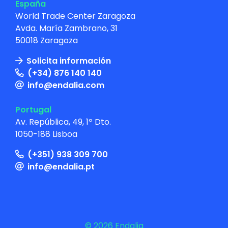
España
World Trade Center Zaragoza
Avda. María Zambrano, 31
50018 Zaragoza
Solicita información
(+34) 876 140 140
info@endalia.com
Portugal
Av. República, 49, 1º Dto.
1050-188 Lisboa
(+351) 938 309 700
info@endalia.pt
© 2026 Endalia