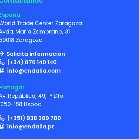
Contáctanos
España
World Trade Center Zaragoza
Avda. María Zambrano, 31
50018 Zaragoza
Solicita información
(+34) 876 140 140
info@endalia.com
Portugal
Av. República, 49, 1º Dto.
1050-188 Lisboa
(+351) 938 309 700
info@endalia.pt