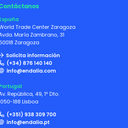
Contáctanos
España
World Trade Center Zaragoza
Avda. María Zambrano, 31
50018 Zaragoza
Solicita información
(+34) 876 140 140
info@endalia.com
Portugal
Av. República, 49, 1º Dto.
1050-188 Lisboa
(+351) 938 309 700
info@endalia.pt