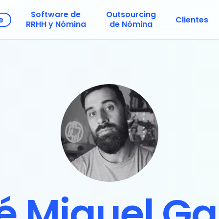
Software de
Outsourcing
e
Clientes
RRHH y Nómina
de Nómina
é Miguel Ga